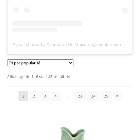
A post shared by Aventures De Maison (@aventuresdemaison)
Trié
Affichage de 1–6 sur 145 résultats
par
popularité
1
2
3
4
…
23
24
25