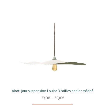
plusieurs
variations.
Les
options
peuvent
être
choisies
sur
la
page
du
produit
Abat-jour suspension Louise 3 tailles papier mâché
Plage
29,00
€
–
59,00
€
de