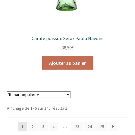
du
produit
Carafe poisson Serax Paola Navone
38,50
€
Ajouter au panier
Trié
Affichage de 1–6 sur 145 résultats
par
popularité
1
2
3
4
…
23
24
25