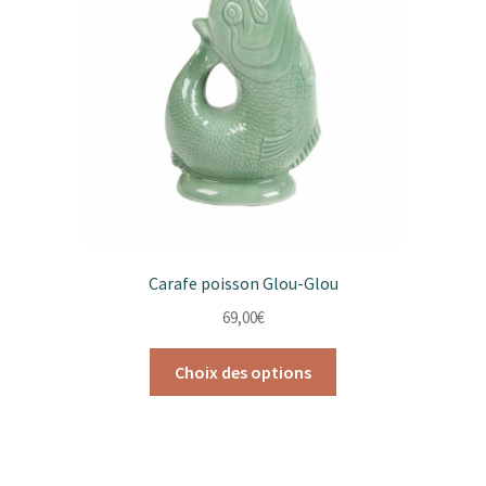
Carafe poisson Glou-Glou
69,00
€
Ce
Choix des options
produit
a
plusieurs
variations.