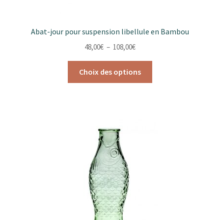
Abat-jour pour suspension libellule en Bambou
Plage
48,00
€
–
108,00
€
de
Ce
prix :
Choix des options
produit
48,00€
a
à
plusieurs
108,00€
variations.
Les
options
peuvent
être
choisies
sur
la
page