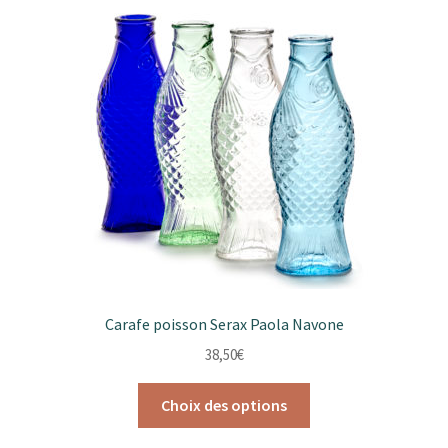
Les
options
peuvent
être
choisies
sur
la
page
du
produit
Carafe poisson Serax Paola Navone
38,50
€
Ce
Choix des options
produit
a