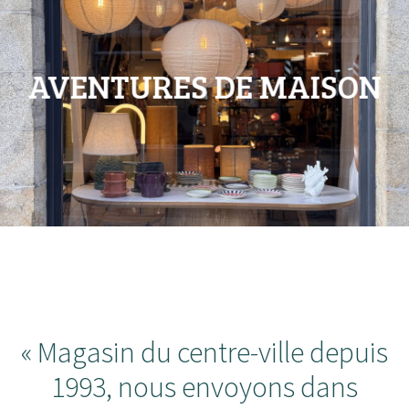
enfant
Ouvrir
Objets déco
le
Tapis
menu
AVENTURES DE MAISON
enfant
Ouvrir
Mobilier
le
Parfums d’intérieur
menu
enfant
« Magasin du centre-ville depuis
1993, nous envoyons dans