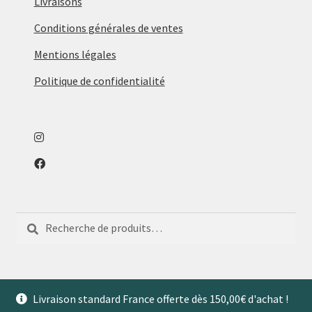
Livraisons
Conditions générales de ventes
Mentions légales
Politique de confidentialité
Recherche
Recherche
pour :
Livraison standard France offerte dès 150,00€ d'achat !