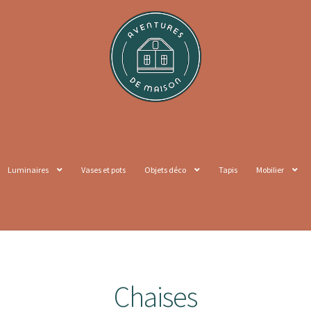
Luminaires
Vases et pots
Objets déco
Tapis
Mobilier
Chaises