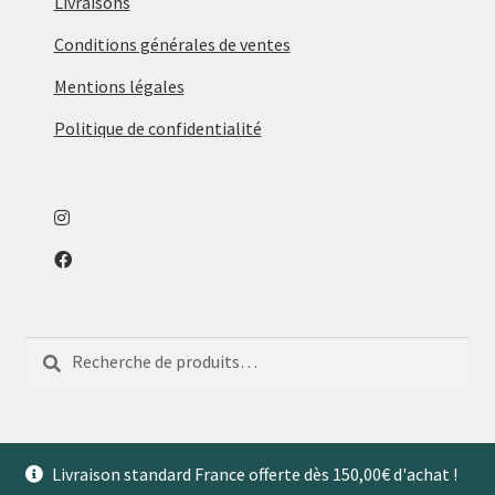
Livraisons
Conditions générales de ventes
Mentions légales
Politique de confidentialité
Recherche
Recherche
pour :
Livraison standard France offerte dès 150,00€ d'achat !