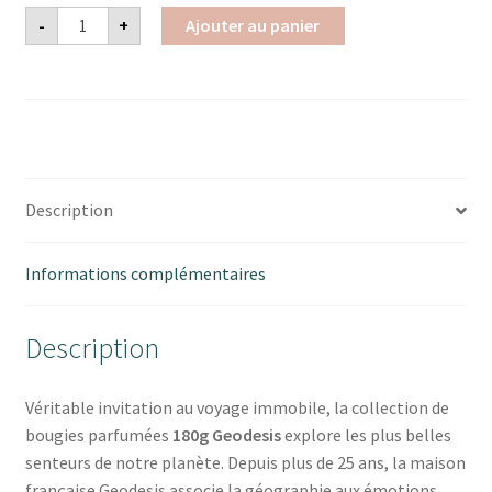
quantité
-
+
Ajouter au panier
de
Bougies
parfumées
180g
GEODESIS
Description
Informations complémentaires
Description
Véritable invitation au voyage immobile, la collection de
bougies parfumées
180g Geodesis
explore les plus belles
senteurs de notre planète. Depuis plus de 25 ans, la maison
française Geodesis associe la géographie aux émotions