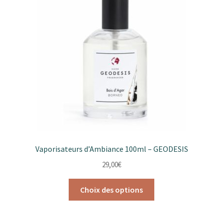
Vaporisateurs d’Ambiance 100ml – GEODESIS
29,00
€
Ce
Choix des options
produit
a
plusieurs