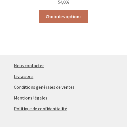
54,00
€
Ce
Choix des options
produit
a
plusieurs
variations.
Les
options
peuvent
Nous contacter
être
Livraisons
choisies
sur
Conditions générales de ventes
la
Mentions légales
page
du
Politique de confidentialité
produit