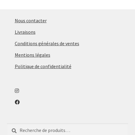
enfant
Ouvrir
Objets déco
le
Tapis
menu
Nous contacter
enfant
Ouvrir
Mobilier
Livraisons
le
Parfums d’intérieur
Conditions générales de ventes
menu
enfant
Mentions légales
Politique de confidentialité
Recherche
Recherche
pour :