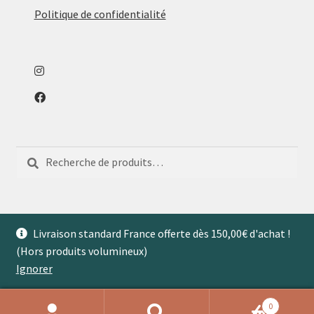
Politique de confidentialité
Recherche
Recherche
pour :
Livraison standard France offerte dès 150,00€ d'achat !
(Hors produits volumineux)
© Aventures de Maison 2026
Ignorer
0