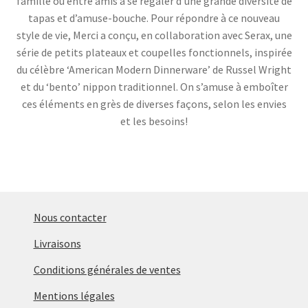
famille ou entre amis à se régaler d’une grande diversité de
enfant
Ouvrir
Objets déco
tapas et d’amuse-bouche. Pour répondre à ce nouveau
le
style de vie, Merci a conçu, en collaboration avec Serax, une
Tapis
menu
série de petits plateaux et coupelles fonctionnels, inspirée
enfant
Ouvrir
Mobilier
du célèbre ‘American Modern Dinnerware’ de Russel Wright
le
et du ‘bento’ nippon traditionnel. On s’amuse à emboîter
Parfums d’intérieur
menu
ces éléments en grès de diverses façons, selon les envies
enfant
et les besoins!
Nous contacter
Livraisons
Conditions générales de ventes
Mentions légales