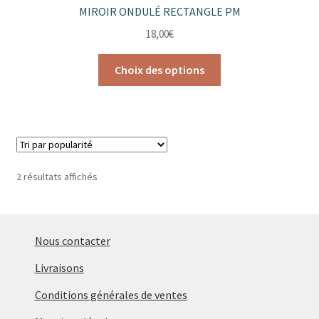
MIROIR ONDULÉ RECTANGLE PM
18,00
€
Ce
Choix des options
produit
a
plusieurs
variations.
Les
options
Trié
2 résultats affichés
peuvent
par
être
popularité
choisies
sur
Nous contacter
la
Livraisons
page
du
Conditions générales de ventes
produit