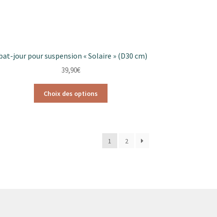
bat-jour pour suspension « Solaire » (D30 cm)
39,90
€
Ce
Choix des options
produit
a
plusieurs
variations.
1
2
Les
options
peuvent
être
choisies
sur
la
page