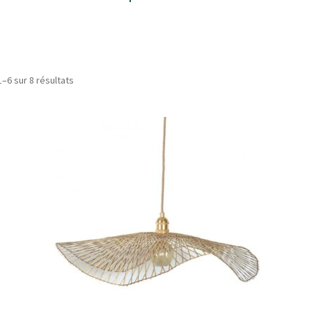
Trié
1–6 sur 8 résultats
par
popularité