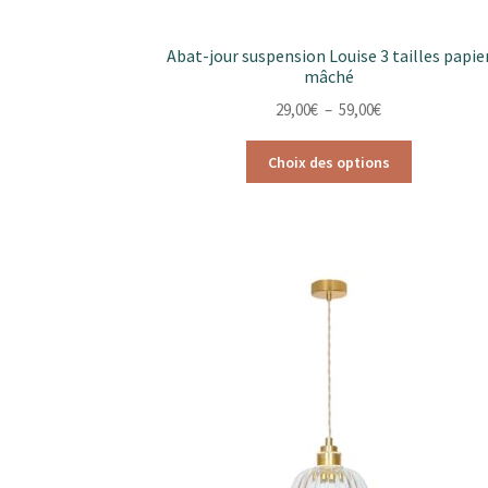
Abat-jour suspension Louise 3 tailles papie
mâché
Plage
29,00
€
–
59,00
€
de
Ce
prix :
Choix des options
produit
29,00€
a
à
plusieurs
59,00€
variations.
Les
options
peuvent
être
choisies
sur
la
page
du
produit