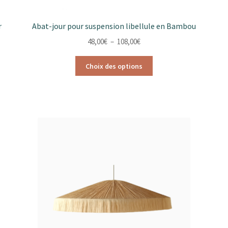
r
Abat-jour pour suspension libellule en Bambou
Plage
48,00
€
–
108,00
€
de
Ce
prix :
Choix des options
produit
48,00€
a
à
plusieurs
108,00€
variations.
Les
options
peuvent
être
choisies
sur
la
page
du
produit