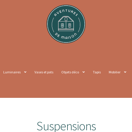
Luminaires
Vases et pots
Objets déco
Tapis
Mobilier
Suspensions