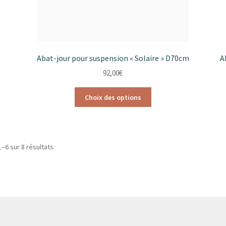
Abat-jour pour suspension « Solaire » D70cm
A
92,00
€
Ce
Choix des options
produit
a
plusieurs
variations.
Trié
1–6 sur 8 résultats
Les
par
options
popularité
peuvent
être
choisies
sur
la
page