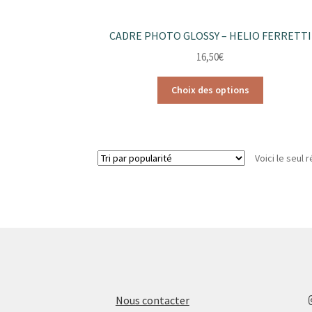
CADRE PHOTO GLOSSY – HELIO FERRETTI
16,50
€
Ce
Choix des options
produit
a
plusieurs
variations.
Voici le seul r
Les
options
peuvent
être
choisies
sur
la
page
du
produit
Nous contacter