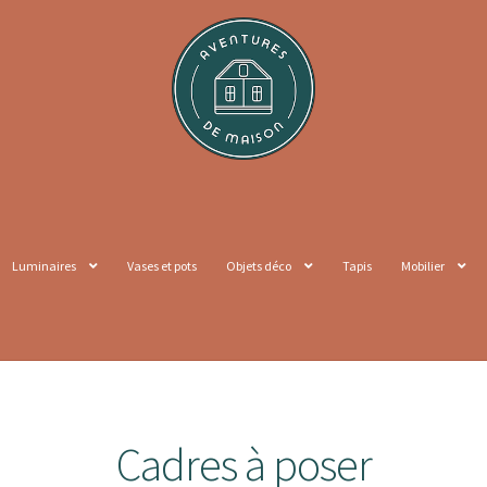
Luminaires
Vases et pots
Objets déco
Tapis
Mobilier
Cadres à poser