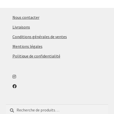
enfant
Ouvrir
Objets déco
le
Tapis
menu
Nous contacter
enfant
Ouvrir
Mobilier
Livraisons
le
Parfums d’intérieur
Conditions générales de ventes
menu
enfant
Mentions légales
Politique de confidentialité
Recherche
Recherche
pour :