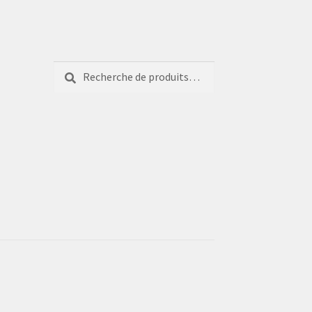
Recherche
Recherche
pour :