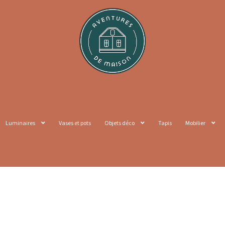
Luminaires
Vases et pots
Objets déco
Tapis
Mobilier