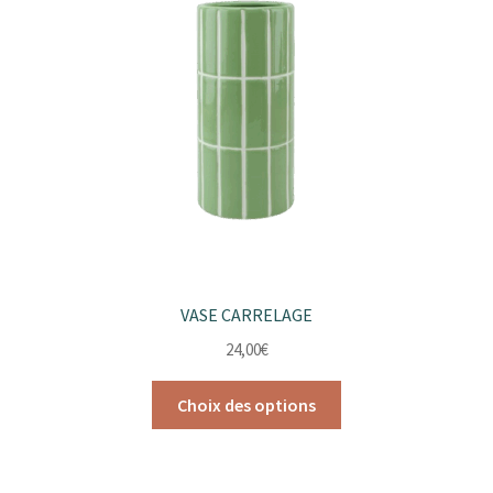
peuvent
être
choisies
sur
la
page
du
produit
VASE CARRELAGE
24,00
€
Ce
Choix des options
produit
a
plusieurs