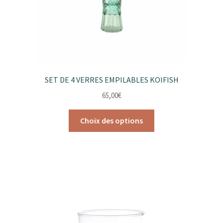
page
du
produit
SET DE 4 VERRES EMPILABLES KOIFISH
65,00
€
Ce
Choix des options
produit
a
plusieurs
variations.
Les
options
peuvent
être