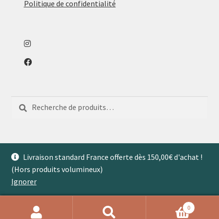
Politique de confidentialité
Recherche
Recherche
pour :
Livraison standard France offerte dès 150,00€ d'achat !
(Hors produits volumineux)
© Aventures de Maison 2026
Ignorer
0
Recherche
Recherche