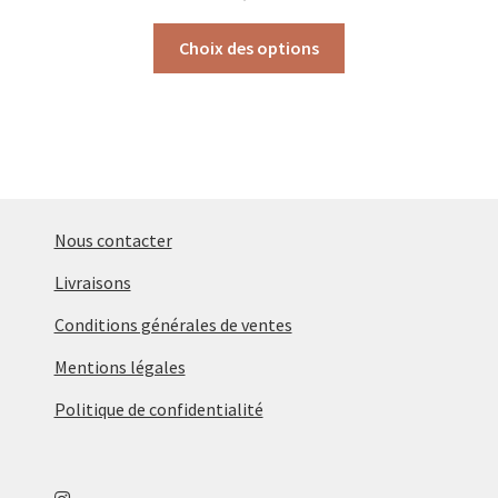
Ce
Choix des options
produit
a
plusieurs
variations.
Les
options
peuvent
Nous contacter
être
Livraisons
choisies
sur
Conditions générales de ventes
la
Mentions légales
page
du
Politique de confidentialité
produit