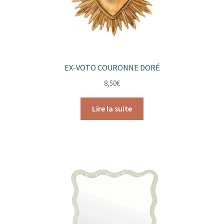
du
produit
EX-VOTO COURONNE DORÉ
8,50
€
Lire la suite