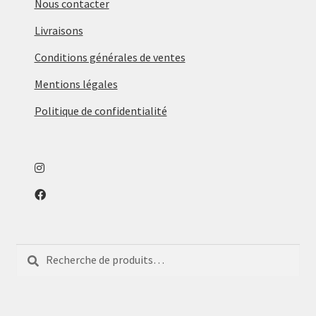
Nous contacter
être
Livraisons
choisies
sur
Conditions générales de ventes
la
Mentions légales
page
du
Politique de confidentialité
produit
Recherche
Recherche
pour :