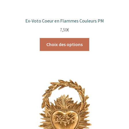
Ex-Voto Coeur en Flammes Couleurs PM
7,50
€
Ce
Choix des options
produit
a
plusieurs
variations.
Les
options
peuvent
être
choisies
sur
la
page