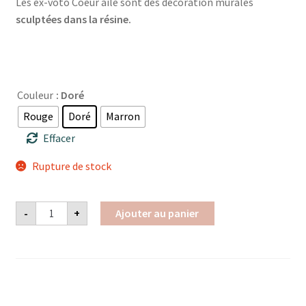
Les ex-voto Coeur ailé sont des décoration murales
sculptées dans la résine.
Couleur
: Doré
Rouge
Doré
Marron
Effacer
Rupture de stock
quantité
-
+
Ajouter au panier
de
Ex-
Voto
Coeur
ailé