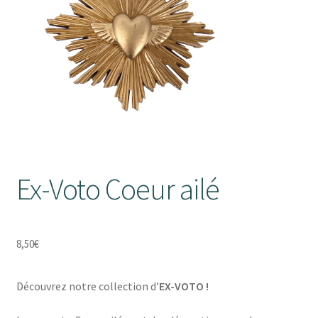
enfant
Ouvrir
Objets déco
le
Tapis
menu
enfant
Ouvrir
Mobilier
le
Parfums d’intérieur
menu
enfant
Ex-Voto Coeur ailé
8,50
€
Découvrez notre collection d’
EX-VOTO !