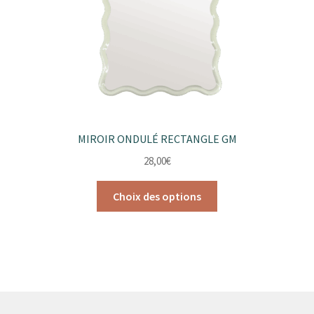
MIROIR ONDULÉ RECTANGLE GM
28,00
€
Ce
Choix des options
produit
a
plusieurs
variations.
Les
options
peuvent