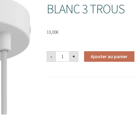
BLANC 3 TROUS
10,00
€
quantité
-
+
Ajouter au panier
de
KIT
PAVILLON
METAL
CYLINDRIQUE
BLANC
3
TROUS