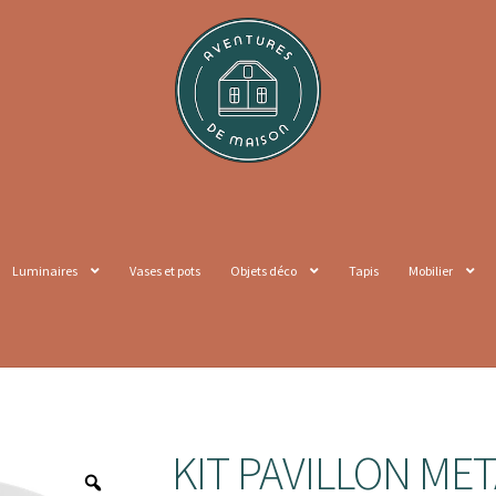
Luminaires
Vases et pots
Objets déco
Tapis
Mobilier
KIT PAVILLON ME