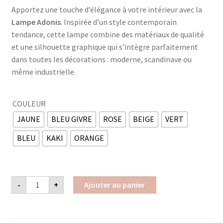
Apportez une touche d’élégance à votre intérieur avec la
Lampe Adonis
. Inspirée d’un style contemporain
tendance, cette lampe combine des matériaux de qualité
et une silhouette graphique qui s’intègre parfaitement
dans toutes les décorations : moderne, scandinave ou
même industrielle.
COULEUR
JAUNE
BLEU GIVRE
ROSE
BEIGE
VERT
BLEU
KAKI
ORANGE
quantité
-
+
Ajouter au panier
de
Lampe
Adonis
en
Verre