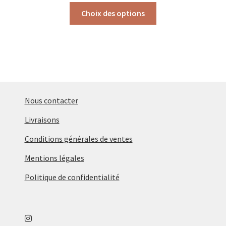
Ce
prix :
Choix des options
produit
48,00€
a
à
plusieurs
108,00€
variations.
Les
options
peuvent
Nous contacter
être
Livraisons
choisies
sur
Conditions générales de ventes
la
Mentions légales
page
du
Politique de confidentialité
produit