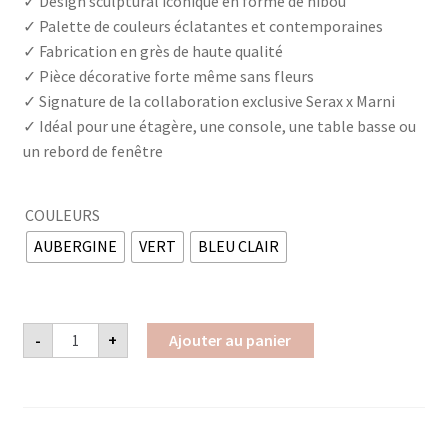
✓ Design sculptural iconique en forme de hibou
✓ Palette de couleurs éclatantes et contemporaines
✓ Fabrication en grès de haute qualité
✓ Pièce décorative forte même sans fleurs
✓ Signature de la collaboration exclusive Serax x Marni
✓ Idéal pour une étagère, une console, une table basse ou
un rebord de fenêtre
COULEURS
AUBERGINE
VERT
BLEU CLAIR
quantité
-
+
Ajouter au panier
de
VASE
MINI
AFTER
MIDNIGHT
MARNI
x