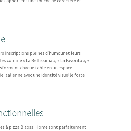
elles apportent une touche de caractère et
ue
rs inscriptions pleines d’humour et leurs
es comme « La Bellissima », « La Favorita », «
nsforment chaque table en un espace
e italienne avec une identité visuelle forte
nctionnelles
ttes à pizza Bitossi Home sont parfaitement