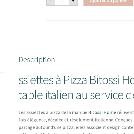
-
+
Ajouter au panier
de
ASSIETTE
A
PIZZA
-
BITOSSI
Description
ssiettes à Pizza Bitossi Ho
table italien au service d
Les assiettes à pizza de la marque
Bitossi Home
réinvent
fois élégante, décalée et résolument italienne. Conçue
partage autour d’une pizza, elles associent design cont