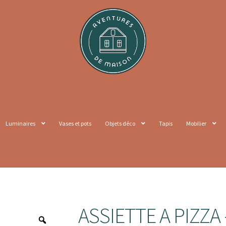
Luminaires
Vases et pots
Objets déco
Tapis
Mobilier
ASSIETTE A PIZZA 