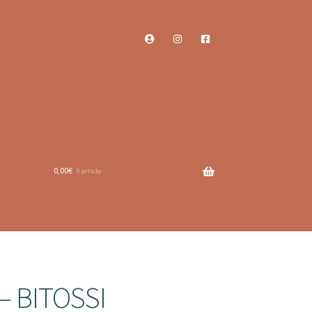
0,00
€
0 article
– BITOSSI