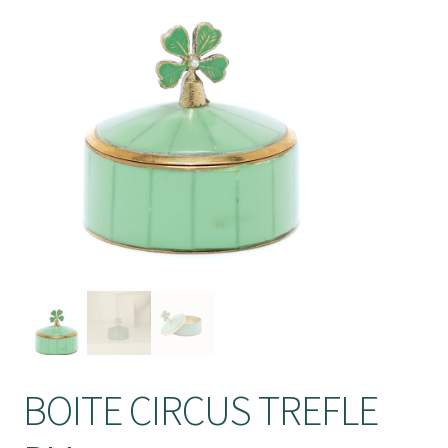
enfant
Ouvrir
Objets déco
le
Tapis
menu
enfant
Ouvrir
Mobilier
le
Parfums d’intérieur
menu
enfant
BOITE CIRCUS TREFLE