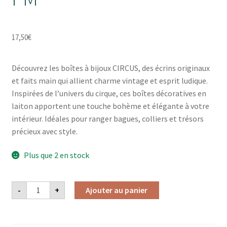
17,50
€
Découvrez les boîtes à bijoux CIRCUS, des écrins originaux
et faits main qui allient charme vintage et esprit ludique.
Inspirées de l’univers du cirque, ces boîtes décoratives en
laiton apportent une touche bohème et élégante à votre
intérieur. Idéales pour ranger bagues, colliers et trésors
précieux avec style.
Plus que 2 en stock
quantité
-
+
Ajouter au panier
de
BOITE
CIRCUS
CHELSEA
PM