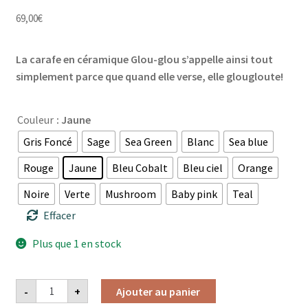
69,00
€
La carafe en céramique Glou-glou s’appelle ainsi tout
simplement parce que quand elle verse, elle glougloute!
Couleur
: Jaune
Gris Foncé
Sage
Sea Green
Blanc
Sea blue
Rouge
Jaune
Bleu Cobalt
Bleu ciel
Orange
Noire
Verte
Mushroom
Baby pink
Teal
Effacer
Plus que 1 en stock
quantité
-
+
Ajouter au panier
de
Carafe