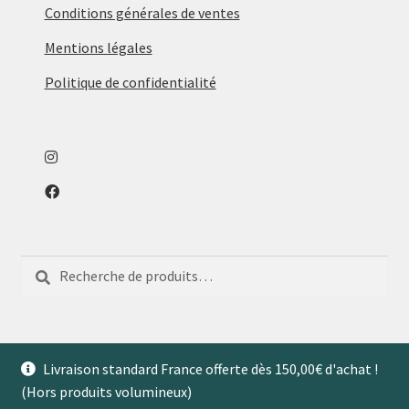
Conditions générales de ventes
Mentions légales
Politique de confidentialité
Recherche
Recherche
pour :
Livraison standard France offerte dès 150,00€ d'achat !
(Hors produits volumineux)
© Aventures de Maison 2026