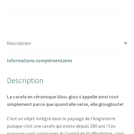
poisson
Glou-
Glou
Description
Informations complémentaires
Description
La carafe en céramique Glou-glou s’appelle ainsi tout
simplement parce que quand elle verse, elle glougloute!
C’est un objet intégré dans le paysage de l’Angleterre
puisque c’est une carafe qui existe depuis 180 ans ! Ces
poissons sont originaires du Comté de Staffordshire, c’est