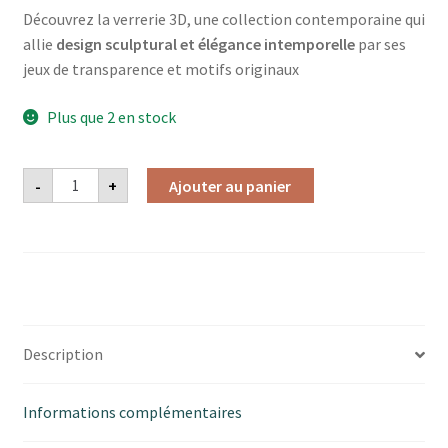
Découvrez la verrerie 3D, une collection contemporaine qui
allie
design sculptural et élégance intemporelle
par ses
jeux de transparence et motifs originaux
Plus que 2 en stock
quantité
-
+
Ajouter au panier
de
VERRE
3D
BALEINE
Description
Informations complémentaires