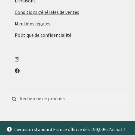
Livraisons
choisies
sur
Conditions générales de ventes
la
Mentions légales
page
du
Politique de confidentialité
produit
Recherche
Recherche
pour :
Livraison standard France offerte dès 150,00€ d'achat !