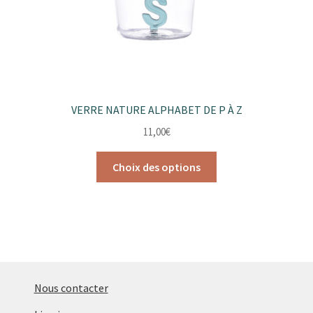
VERRE NATURE ALPHABET DE P À Z
11,00
€
Ce
Choix des options
produit
a
plusieurs
variations.
Les
options
peuvent
Nous contacter
être