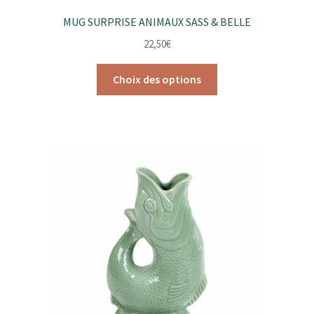
MUG SURPRISE ANIMAUX SASS & BELLE
22,50
€
Ce
Choix des options
produit
a
plusieurs
variations.
Les
options
peuvent
être
choisies
sur
la
page
du