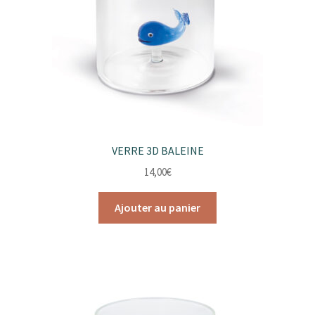
page
du
produit
VERRE 3D BALEINE
14,00
€
Ajouter au panier