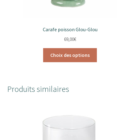
produit
Carafe poisson Glou-Glou
69,00
€
Ce
Choix des options
produit
a
plusieurs
variations.
Produits similaires
Les
options
peuvent
être
choisies
sur
la