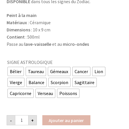
DISPONIBLE
dans tous les signes du Zodiac.
Peint à la main
Matériaux
: Céramique
Dimensions
: 10 x 9 cm
Contient
: 500ml
Passe au
lave-vaisselle
et au
micro-ondes
SIGNE ASTROLOGIQUE
Bélier
Taureau
Gémeaux
Cancer
Lion
Vierge
Balance
Scorpion
Sagittaire
Capricorne
Verseau
Poissons
quantité
-
+
Ajouter au panier
de
MUG