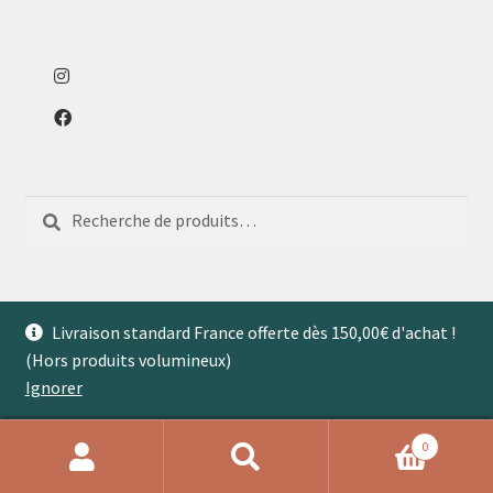
Recherche
Recherche
pour :
Livraison standard France offerte dès 150,00€ d'achat !
(Hors produits volumineux)
© Aventures de Maison 2026
Ignorer
0
Recherche
Recherche