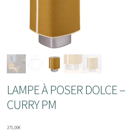
enfant
Ouvrir
Objets déco
le
Tapis
menu
enfant
Ouvrir
Mobilier
le
Parfums d’intérieur
menu
enfant
LAMPE À POSER DOLCE –
CURRY PM
275,00
€