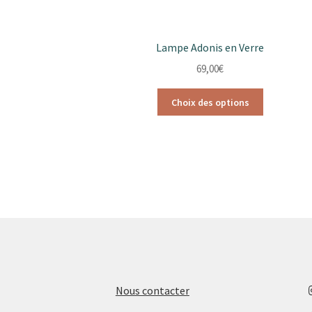
Lampe Adonis en Verre
69,00
€
Ce
Choix des options
produit
a
plusieurs
variations.
Les
options
peuvent
être
choisies
sur
la
page
Nous contacter
du
produit