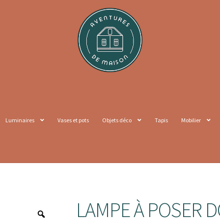
Luminaires
Vases et pots
Objets déco
Tapis
Mobilier
LAMPE À POSER D