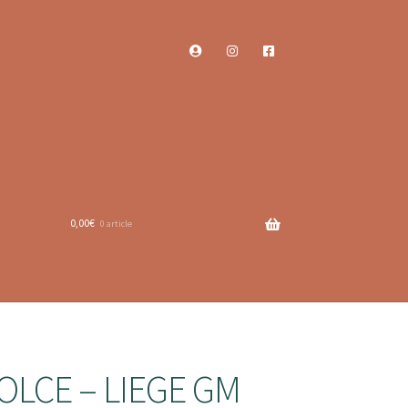
0,00
€
0 article
OLCE – LIEGE GM