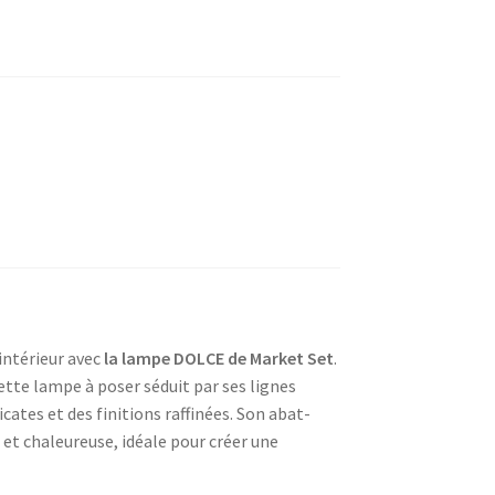
intérieur avec
la lampe DOLCE de
Market Set
.
cette lampe à poser séduit par ses lignes
ates et des finitions raffinées. Son abat-
 et chaleureuse, idéale pour créer une