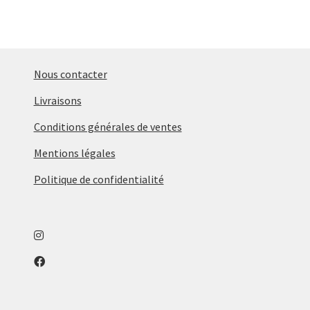
variations.
Les
options
peuvent
Nous contacter
être
Livraisons
choisies
sur
Conditions générales de ventes
la
Mentions légales
page
du
Politique de confidentialité
produit