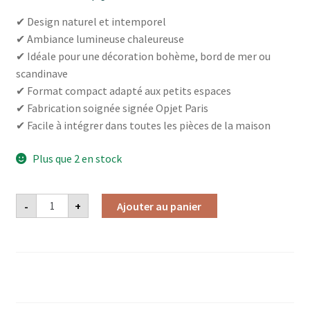
✔ Design naturel et intemporel
✔ Ambiance lumineuse chaleureuse
✔ Idéale pour une décoration bohème, bord de mer ou
scandinave
✔ Format compact adapté aux petits espaces
✔ Fabrication soignée signée Opjet Paris
✔ Facile à intégrer dans toutes les pièces de la maison
Plus que 2 en stock
quantité
-
+
Ajouter au panier
de
LAMPE
RAPHAEL
TERRA