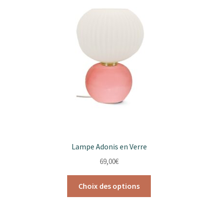
Lampe Adonis en Verre
69,00
€
Ce
Choix des options
produit
a
plusieurs