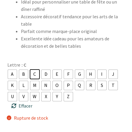
Idéal pour personnaliser une table de fête ou un
dîner raffiné
Accessoire décoratif tendance pour les arts de la
table
Parfait comme marque-place original
Excellente idée cadeau pour les amateurs de
décoration et de belles tables
Lettre
: C
A
B
C
D
E
F
G
H
I
J
K
L
M
N
O
P
Q
R
S
T
U
V
W
X
Y
Z
Effacer
Rupture de stock