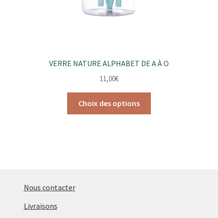
VERRE NATURE ALPHABET DE A À O
11,00
€
Ce
Choix des options
produit
a
plusieurs
variations.
Les
options
peuvent
Nous contacter
être
Livraisons
choisies