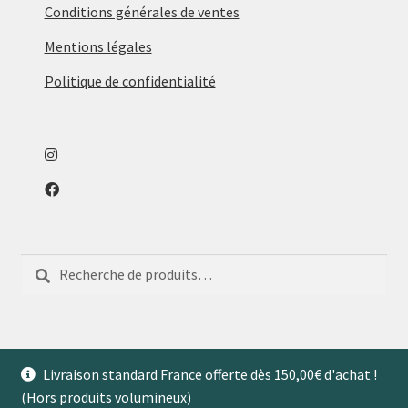
sur
Conditions générales de ventes
la
Mentions légales
page
du
Politique de confidentialité
produit
Recherche
Recherche
pour :
Livraison standard France offerte dès 150,00€ d'achat !
(Hors produits volumineux)
© Aventures de Maison 2026