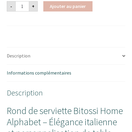
quantité
-
+
Ajouter au panier
de
Ronds
de
serviettes
Or
Alphabet
Description
Informations complémentaires
Description
Rond de serviette Bitossi Home
Alphabet – Élégance italienne