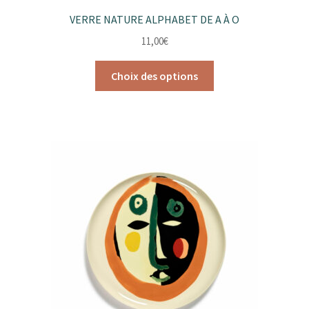
VERRE NATURE ALPHABET DE A À O
11,00
€
Ce
Choix des options
produit
a
plusieurs
variations.
Les
options
peuvent
être
choisies
sur
la
page
du