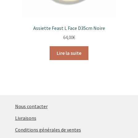
produit
Assiette Feast L Face D35cm Noire
64,00
€
Lire la suite
Nous contacter
Livraisons
Conditions générales de ventes