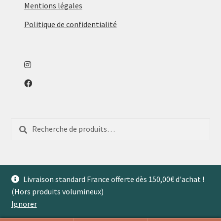
Mentions légales
Politique de confidentialité
Recherche
Recherche
pour :
Livraison standard France offerte dès 150,00€ d'achat !
(Hors produits volumineux)
© Aventures de Maison 2026
Ignorer