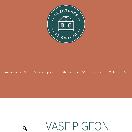
Luminaires
Vases et pots
Objets déco
Tapis
Mobilier
VASE PIGEON