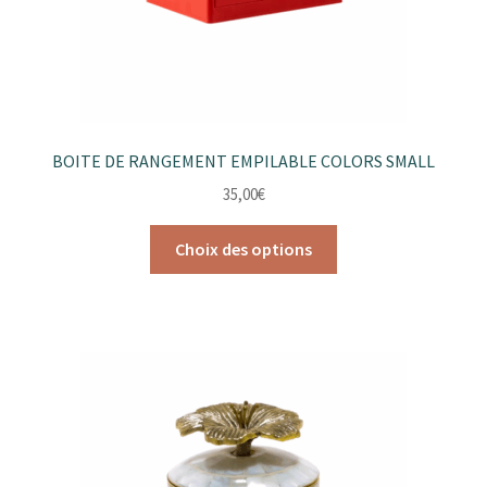
page
du
produit
BOITE DE RANGEMENT EMPILABLE COLORS SMALL
35,00
€
Ce
Choix des options
produit
a
plusieurs
variations.
Les
options
peuvent
être
choisies