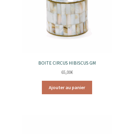
sur
la
page
du
produit
BOITE CIRCUS HIBISCUS GM
65,00
€
Ajouter au panier