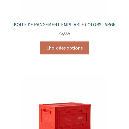
BOITE DE RANGEMENT EMPILABLE COLORS LARGE
42,00
€
Ce
Choix des options
produit
a
plusieurs
variations.
Les
options
peuvent
être
choisies
sur
la