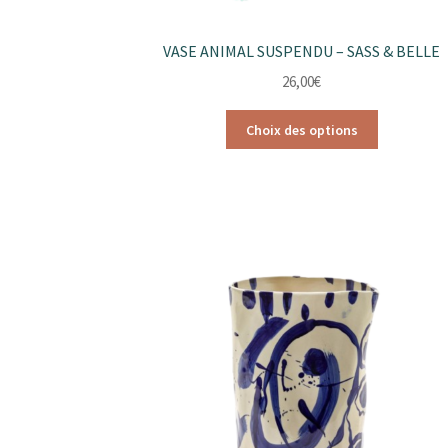
VASE ANIMAL SUSPENDU – SASS & BELLE
26,00
€
Ce
Choix des options
produit
a
plusieurs
variations.
Les
options
peuvent
être
choisies
sur
la
page
du
produit