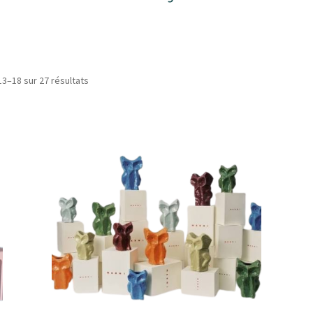
Trié
13–18 sur 27 résultats
par
popularité