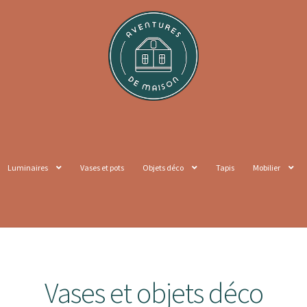
Luminaires
Vases et pots
Objets déco
Tapis
Mobilier
Vases et objets déco