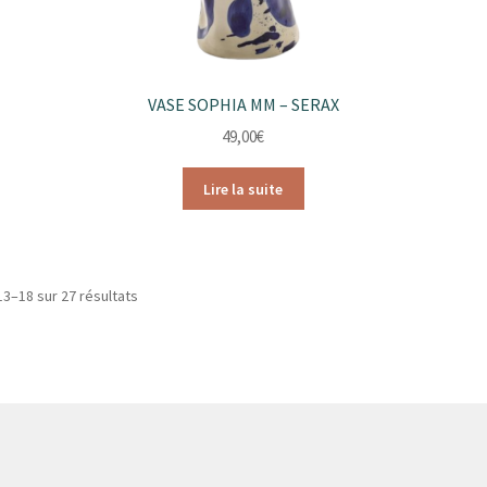
VASE SOPHIA MM – SERAX
49,00
€
Lire la suite
Trié
13–18 sur 27 résultats
par
popularité