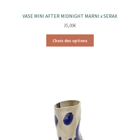
VASE MINI AFTER MIDNIGHT MARNI x SERAX
35,00
€
Ce
Choix des options
produit
a
plusieurs
variations.
Les
options
peuvent
être
choisies
sur
la
page
du
produit