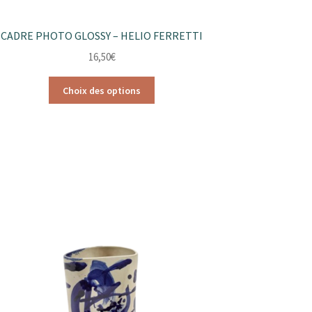
CADRE PHOTO GLOSSY – HELIO FERRETTI
16,50
€
Ce
Choix des options
produit
a
plusieurs
variations.
Les
options
peuvent
être
choisies
sur
la
page
du
produit