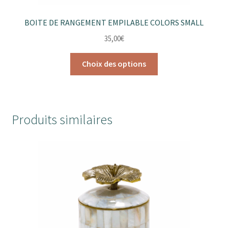
BOITE DE RANGEMENT EMPILABLE COLORS SMALL
35,00
€
Ce
Choix des options
produit
a
plusieurs
variations.
Produits similaires
Les
options
peuvent
être
choisies
sur
la
page
du