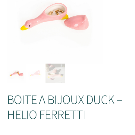
enfant
Ouvrir
Objets déco
le
Tapis
menu
enfant
Ouvrir
Mobilier
le
Parfums d’intérieur
menu
enfant
BOITE A BIJOUX DUCK –
HELIO FERRETTI