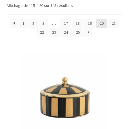
enfant
Ouvrir
Objets déco
Trié
Affichage de 115–120 sur 145 résultats
le
par
Tapis
popularité
menu
1
2
3
…
17
18
19
20
21
enfant
Ouvrir
Mobilier
22
23
24
25
le
Parfums d’intérieur
menu
enfant