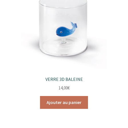
choisies
sur
la
page
du
produit
VERRE 3D BALEINE
14,00
€
Ajouter au panier