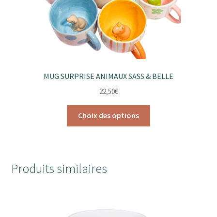
MUG SURPRISE ANIMAUX SASS & BELLE
22,50
€
Ce
Choix des options
produit
a
plusieurs
variations.
Produits similaires
Les
options
peuvent
être