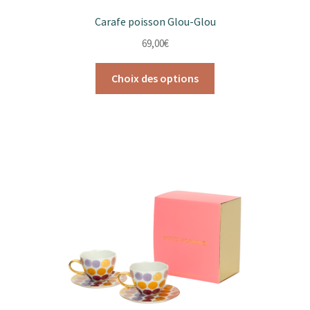
Carafe poisson Glou-Glou
69,00
€
Ce
Choix des options
produit
a
plusieurs
variations.
Les
options
peuvent
être
choisies
sur
la
page
du