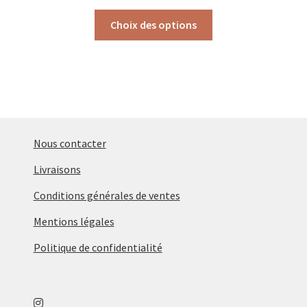
Ce
Choix des options
produit
a
plusieurs
variations.
Les
options
peuvent
Nous contacter
être
Livraisons
choisies
sur
Conditions générales de ventes
la
Mentions légales
page
du
Politique de confidentialité
produit