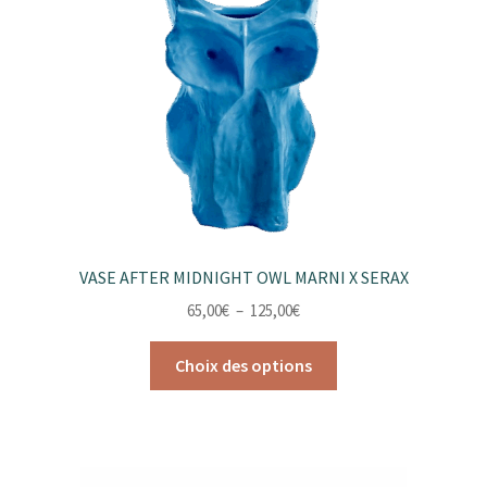
être
choisies
sur
la
page
du
produit
VASE AFTER MIDNIGHT OWL MARNI X SERAX
Plage
65,00
€
–
125,00
€
de
Ce
prix :
Choix des options
produit
65,00€
a
à
plusieurs
125,00€
variations.