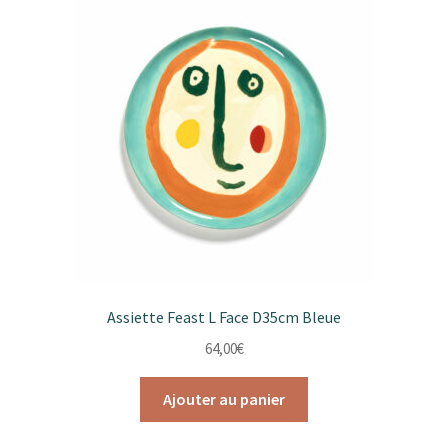
Les
options
peuvent
être
choisies
sur
la
page
du
produit
Assiette Feast L Face D35cm Bleue
64,00
€
Ajouter au panier