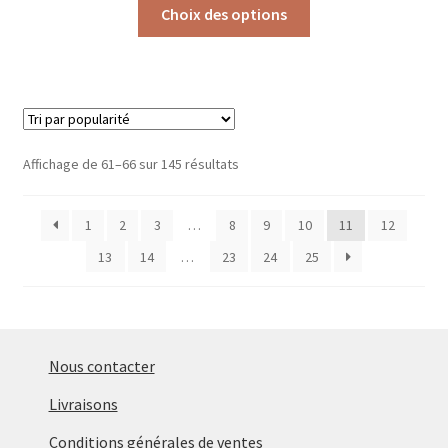
Ce
Choix des options
produit
a
plusieurs
variations.
Les
options
Trié
Affichage de 61–66 sur 145 résultats
peuvent
par
être
popularité
1
2
3
…
8
9
10
11
12
choisies
sur
13
14
…
23
24
25
la
page
du
produit
Nous contacter
Livraisons
Conditions générales de ventes