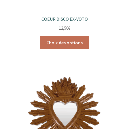
COEUR DISCO EX-VOTO
12,50
€
Ce
Choix des options
produit
a
plusieurs
variations.
Les
options
peuvent
être
choisies
sur
la
page