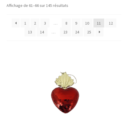
enfant
Ouvrir
Objets déco
Trié
Affichage de 61–66 sur 145 résultats
le
par
Tapis
popularité
menu
1
2
3
…
8
9
10
11
12
enfant
Ouvrir
Mobilier
13
14
…
23
24
25
le
Parfums d’intérieur
menu
enfant