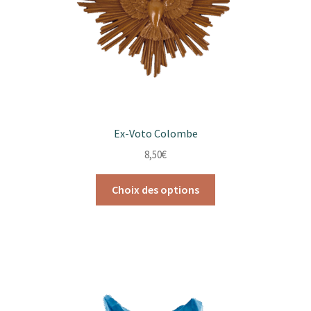
sur
la
page
du
produit
Ex-Voto Colombe
8,50
€
Ce
Choix des options
produit
a
plusieurs
variations.
Les
options
peuvent