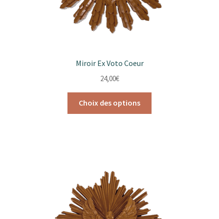
du
produit
Miroir Ex Voto Coeur
24,00
€
Ce
Choix des options
produit
a
plusieurs
variations.
Les
options
peuvent
être
choisies