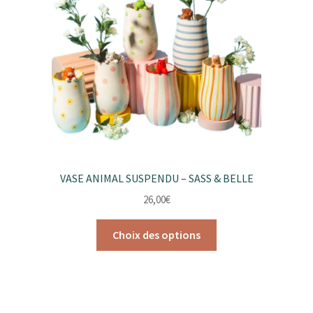
être
choisies
sur
la
page
du
produit
VASE ANIMAL SUSPENDU – SASS & BELLE
26,00
€
Ce
Choix des options
produit
a
plusieurs
variations.