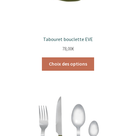
du
produit
Tabouret bouclette EVE
78,00
€
Ce
Choix des options
produit
a
plusieurs
variations.
Les
options
peuvent
être
choisies