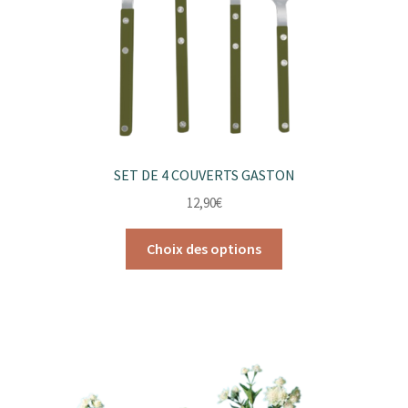
sur
la
page
du
produit
SET DE 4 COUVERTS GASTON
12,90
€
Ce
Choix des options
produit
a
plusieurs
variations.
Les
options
peuvent