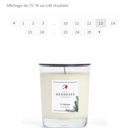
enfant
Ouvrir
Objets déco
Trié
Affichage de 73–78 sur 145 résultats
le
par
Tapis
popularité
menu
1
2
3
…
10
11
12
13
14
enfant
Ouvrir
Mobilier
15
16
…
23
24
25
le
Parfums d’intérieur
menu
enfant