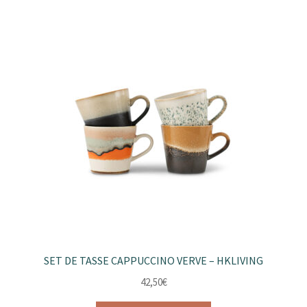
plusieurs
variations.
Les
options
peuvent
être
choisies
sur
la
page
du
produit
SET DE TASSE CAPPUCCINO VERVE – HKLIVING
42,50
€