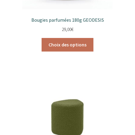
Bougies parfumées 180g GEODESIS
29,00
€
Ce
Choix des options
produit
a
plusieurs
variations.
Les
options
peuvent
être
choisies
sur
la
page