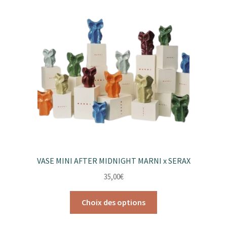
Les
options
peuvent
être
choisies
sur
la
page
du
produit
VASE MINI AFTER MIDNIGHT MARNI x SERAX
35,00
€
Ce
Choix des options
produit
a